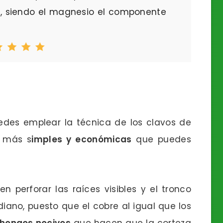
o, siendo el magnesio el componente
edes emplear la técnica de los clavos de
s más s
imples y económicas
que puedes
n perforar las raíces visibles y el tronco
no, puesto que el cobre al igual que los
 hongos nocivos
que hacen que la corteza