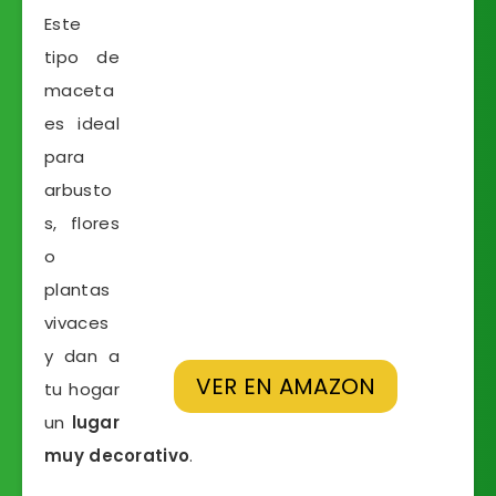
Este
tipo de
maceta
es ideal
para
arbusto
s, flores
o
plantas
vivaces
y dan a
VER EN AMAZON
tu hogar
un
lugar
muy decorativo
.