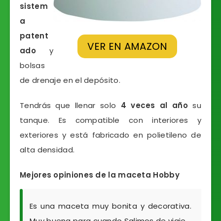
sistem
a
patent
VER EN AMAZON
ado
y
bolsas
de drenaje en el depósito.
Tendrás que llenar solo
4 veces al año
su
tanque. Es compatible con interiores y
exteriores y está fabricado en polietileno de
alta densidad.
Mejores opiniones de la maceta Hobby
Es una maceta muy bonita y decorativa.
Muy buena para cuando Salimos de viaje.