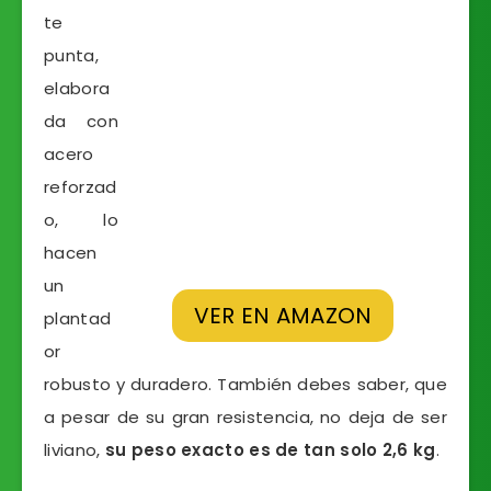
te
punta,
elabora
da con
acero
reforzad
o, lo
hacen
un
VER EN AMAZON
plantad
or
robusto y duradero. También debes saber, que
a pesar de su gran resistencia, no deja de ser
liviano,
su peso exacto es de tan solo 2,6 kg
.