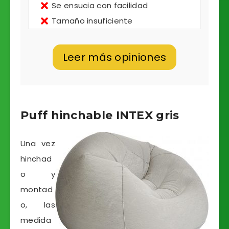
Se ensucia con facilidad
Tamaño insuficiente
Leer más opiniones
Puff hinchable INTEX gris
Una vez
hinchad
o y
montad
o, las
medida