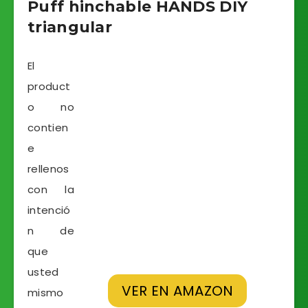
Puff hinchable HANDS DIY
triangular
El
product
o no
contien
e
rellenos
con la
intenció
n de
que
usted
VER EN AMAZON
mismo