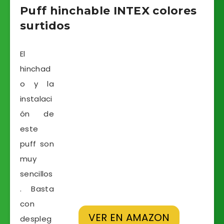
Puff hinchable INTEX colores
surtidos
El
hinchad
o y la
instalaci
ón de
este
puff son
muy
sencillos
. Basta
con
VER EN AMAZON
despleg