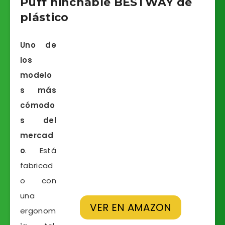
Puff hinchable BESTWAY de
plástico
Uno de
los
modelo
s más
cómodo
s del
mercad
o
. Está
fabricad
o con
una
VER EN AMAZON
ergonom