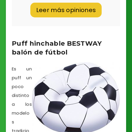
Leer más opiniones
Puff hinchable BESTWAY
balón de fútbol
Es un
puff un
poco
distinto
a los
modelo
s
tradicio