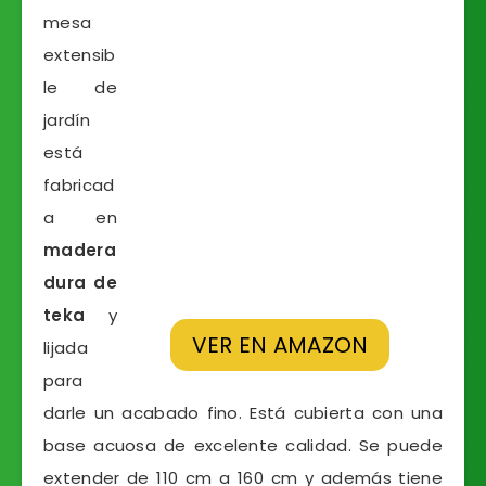
mesa
extensib
le de
jardín
está
fabricad
a en
madera
dura de
teka
y
VER EN AMAZON
lijada
para
darle un acabado fino. Está cubierta con una
base acuosa de excelente calidad. Se puede
extender de 110 cm a 160 cm y además tiene